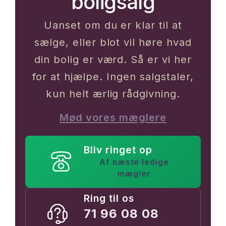
boligsalg
Uanset om du er klar til at
sælge, eller blot vil høre hvad
din bolig er værd. Så er vi her
for at hjælpe. Ingen salgstaler,
kun helt ærlig rådgivning.
Mød vores mæglere
Bliv ringet op
Af næste ledige
mægler
Ring til os
71 96 08 08