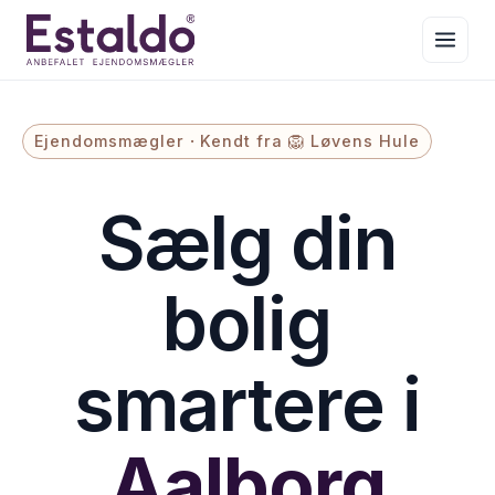
Ejendomsmægler
·
Kendt fra 🦁 Løvens Hule
Sælg din
bolig
smartere i
Aalborg