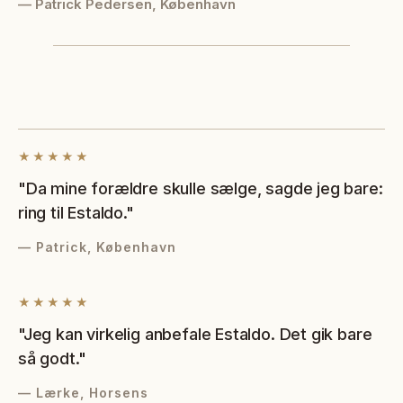
— Patrick Pedersen, København
Patrick
Lærke
København · Blev overrasket over prisen
Thomas
Horsens · solgt på 3 uger
Aalborg · nemt og hurtigt
★★★★★
"Da mine forældre skulle sælge, sagde jeg bare:
ring til Estaldo."
— Patrick, København
★★★★★
"Jeg kan virkelig anbefale Estaldo. Det gik bare
så godt."
— Lærke, Horsens