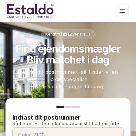
Kendt fra 🦁 Løvens Hule
Find ejendomsmægler
Bliv matchet i dag
Indtast dit postnummer, så finder vi en
lokal specialist
100% gratis - ingen binding
Indtast dit postnummer
Så finder vi den lokale specialist til dit område.