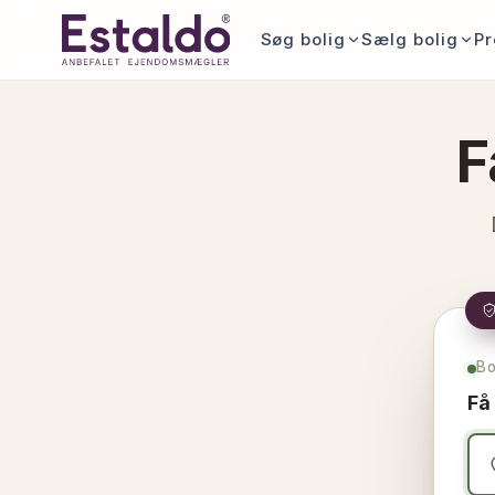
Søg bolig
Sælg bolig
Pr
F
Bo
Få