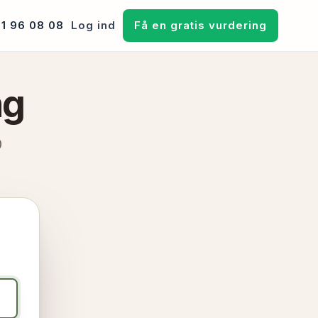
71 96 08 08
Log ind
Få en gratis vurdering
ng
0