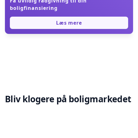
Få uvildig rådgivning til din
boligfinansiering
Læs mere
Bliv klogere på boligmarkedet